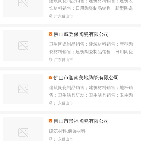
建筑陶瓷制品销售；建筑材料销售；建筑装
批发；家居用品销售
饰材料销售；日用陶瓷制品销售；新型陶瓷
材料销售；特种陶瓷制品销售；卫生陶瓷制
广东佛山市
品销售；金属工具销售；非金属矿及制品销
售；卫生洁具销售；五金产品零售；地板销
佛山威登保陶瓷有限公司
售；灯具销售；照明器具销售；纸制品销
卫生陶瓷制品销售；建筑材料销售；新型陶
售；厨具卫具及日用杂品批发；搪瓷制品销
瓷材料销售；建筑陶瓷制品销售；日用陶瓷
售；光缆销售；厨具卫具及日用杂品研发；
制品销售；特种陶瓷制品销售；非金属矿及
广东佛山市
厨具卫具及日用杂品零售；涂料销售
制品销售；技术玻璃制品销售；建筑装饰材
料销售；地板销售；金属工具销售；包装服
佛山市迦南美地陶瓷有限公司
务；卫生洁具销售；五金产品零售；厨具卫
建筑陶瓷制品销售；建筑材料销售；地板销
具及日用杂品零售；日用玻璃制品销售；涂
售；卫生洁具研发；卫生洁具销售；卫生陶
料销售
瓷制品销售；技术服务、技术开发、技术咨
广东佛山市
询、技术交流、技术转让、技术推广
佛山市景福陶瓷有限公司
建筑材料,装饰材料
广东佛山市